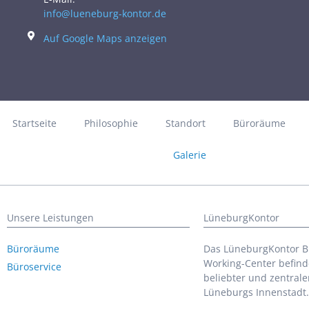
info@lueneburg-kontor.de
Auf Google Maps anzeigen
Startseite
Philosophie
Standort
Büroräume
Galerie
Unsere Leistungen
LüneburgKontor
Büroräume
Das LüneburgKontor B
Working-Center befinde
Büroservice
beliebter und zentrale
Lüneburgs Innenstadt.