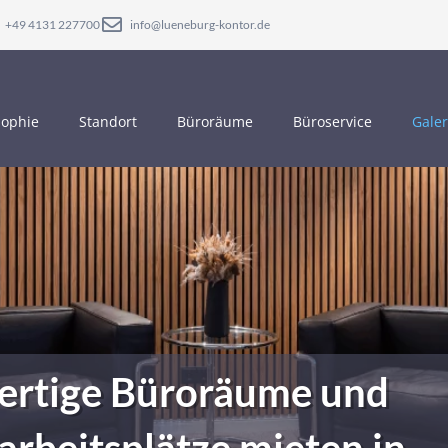
+49 4131 227700
info@lueneburg-kontor.de
sophie
Standort
Büroräume
Büroservice
Galer
ertige Büroräume und
rbeitsplätze mieten in